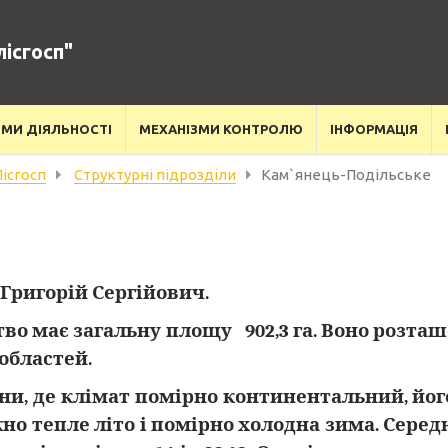
ісгосп"
МИ ДІЯЛЬНОСТІ
МЕХАНІЗМИ КОНТРОЛЮ
ІНФОРМАЦІЯ
ісгосп
Структурні підрозділи
Кам`янець-Подільське
Григорій Сергійович.
во має загальну площу 902,3 га. Воно розташ
областей.
они, де клімат помірно континентальний, йо
но тепле літо і помірно холодна зима. Серед