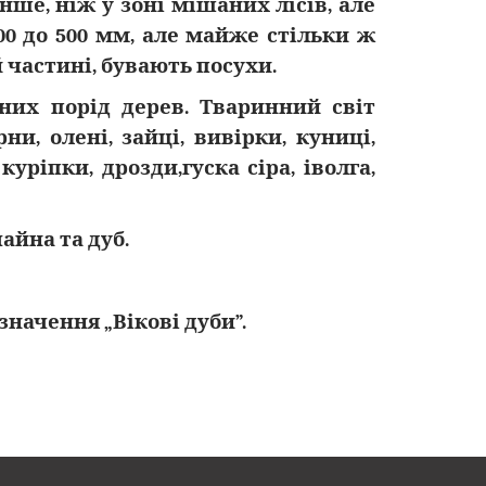
менше, ніж у зоні мішаних лісів, але
00 до 500 мм, але майже стільки ж
 частині, бувають посухи.
них порід дерев. Тваринний світ
, олені, зайці, вивірки, куниці,
куріпки, дрозди,гуска сіра, іволга,
айна та дуб.
значення „Вікові дуби”.