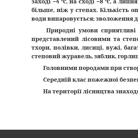
заході −4 °C, на сході −8 °C, а лип
більше, ніж у степах. Кількість 
води випаровується; зволоження до
Природні умови сприятливі д
представлений лісовими та степо
тхори, полівки, лисиці, вужі, бага
степовий журавель, зяблик, горлиця
Головними породами при створ
Середній клас пожежної безпек
На території лісництва знаход