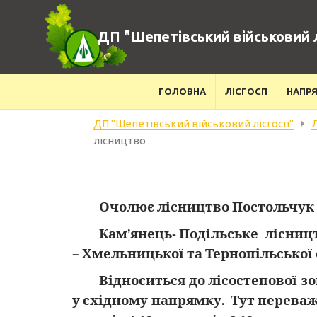
ДП "Шепетівський військовий л
ГОЛОВНА
ЛІСГОСП
НАПРЯ
ДП "Шепетівський військовий лісгосп"
Л
лісництво
Очолює лісництво Постольчук 
Кам’янець- Подільське лісницт
– Хмельницької та Тернопільської 
Відноситься до лісостепової з
у східному напрямку. Тут переваж