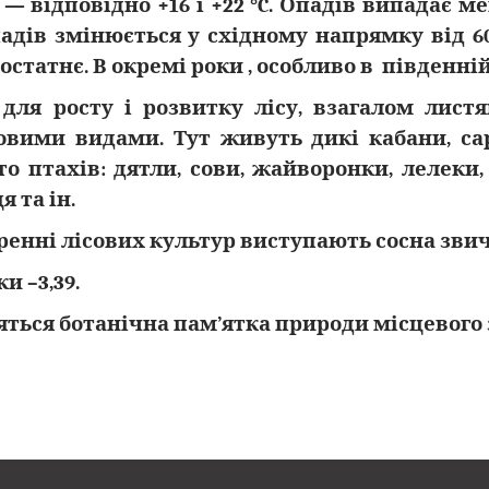
ня — відповідно +16 і +22 °C. Опадів випадає 
опадів змінюється у східному напрямку від 6
статнє. В окремі роки , особливо в південній
ля росту і розвитку лісу, взагалом листя
вими видами. Тут живуть дикі кабани, сарни
то птахів: дятли, сови, жайворонки, лелеки, 
 та ін.
енні лісових культур виступають сосна звич
и –3,39.
яться ботанічна пам’ятка природи місцевого 