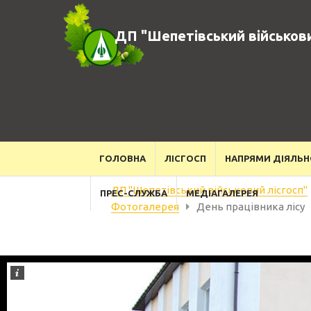
ДП "Шепетівський військови
ГОЛОВНА
ЛІСГОСП
НАПРЯМИ ДІЯЛЬН
ДП "Шепетівський військовий лісгосп"
ПРЕС-СЛУЖБА
МЕДІАГАЛЕРЕЯ
Фотогалерея
День працівника лісу