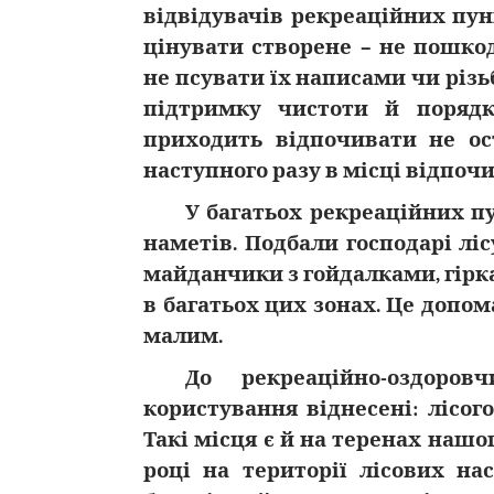
відвідувачів рекреаційних пун
цінувати створене – не пошко
не псувати їх написами чи різь
підтримку чистоти й поряд
приходить відпочивати не ос
наступного разу в місці відпоч
У багатьох рекреаційних п
наметів. Подбали господарі ліс
майданчики з гойдалками, гірк
в багатьох цих зонах. Це допом
малим.
До рекреаційно-оздор
користування віднесені: лісого
Такі місця є й на теренах нашог
році на території лісових на