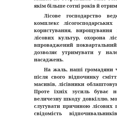
якім більше сотні років й отри
Лісове господарство вед
комплекс лісогосподарських
користування, вирощування 
лісових культур, охорона л
впроваджений поквартальний
дозволяє утримувати у нал
насаджень.
На жаль, наші громадяни 
після свого відпочинку сміт
масивів, лісівники облаштовую
Проте їхніх зусиль буває н
величезну шкоду довкіллю, мо
слугувати причиною лісових 
свідомість відпочивальник