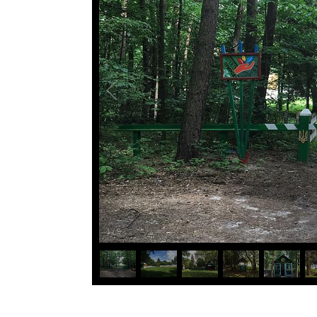
1
/
9