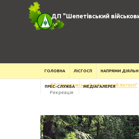
ДП "Шепетівський військови
ГОЛОВНА
ЛІСГОСП
НАПРЯМИ ДІЯЛЬН
ДП "Шепетівський військовий лісгосп"
ПРЕС-СЛУЖБА
МЕДІАГАЛЕРЕЯ
Рекреація