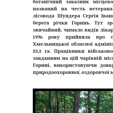
ботанічний заказник місцев
названий на честь ветерана
лісовода Шундера Сергія Іван
берега річки Горинь. Тут зр
звичайний, чимало видів ліка
1996 року прийняла про с
Хмельницької обласної адмініс
23,2 га. Працівники військов
завданням на цій чарівній мі
Горині, використовуючи довк
природоохоронної, оздоровчої 