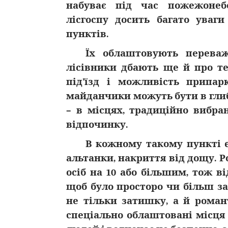
набуває під час пожежонебе
лісгоспу досить багато уваг
пунктів.
Їх облаштовують переваж
лісівники дбають ще й про те
під’їзд і можливість припар
майданчики можуть бути в глиб
– в місцях, традиційно вибр
відпочинку.
В кожному такому пункті є
альтанки, накриття від дощу.
осіб на 10 або більшим, тож 
щоб було просторо чи більш з
не тільки затишку, а й романт
спеціально облаштовані місця 