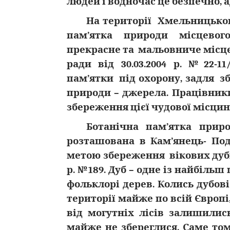
людей і водночас це безпечно, 
На території Хмельницьког
пам’ятка природи місцевог
прекрасне та мальовниче місце
ради від 30.03.2004 р. №22-1
пам’ятки під охорону, задля з
природи – джерела. Працівники
збереження цієї чудової місцин
Ботанічна пам’ятка приро
розташована в Кам’янець- Под
метою збереження вікових дубі
р. №189. Дуб – одне із найбіль
фольклорі дерев. Колись дубові
території майже по всій Європі,
від могутніх лісів залишилис
майже не збереглися. Саме том